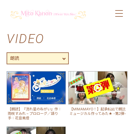
VIDEO
PROFILE
SCHEDULE
DISCOGRAPHY
VIDEO
BLOG
【朗読】『流れ星のねがい』作：
【MIMAMAYO！】起承転結で朗読
雨咲すみれ – プロローグ／語り
ミュージカル作ってみた★ -第2弾-
手：花音美燈
SHOP