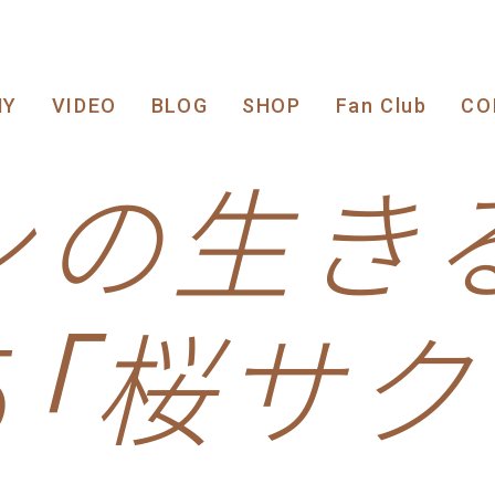
HY
VIDEO
BLOG
SHOP
Fan Club
CO
シの生き
.5「桜サ