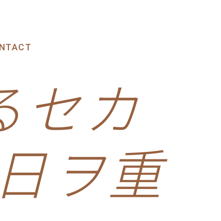
NTACT
るセカ
ク日ヲ重