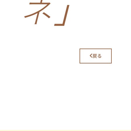
ネ」
戻る