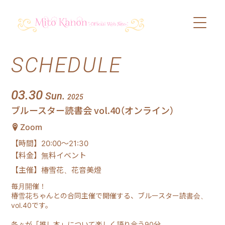
SCHEDULE
PROFILE
SCHEDULE
03.30
Sun.
2025
ブルースター読書会 vol.40（オンライン）
DISCOGRAPHY
Zoom
【時間】20:00〜21:30
VIDEO
【料金】無料イベント
【主催】椿雪花、花音美燈
BLOG
毎月開催！
椿雪花ちゃんとの合同主催で開催する、ブルースター読書会、
vol.40です。
SHOP
各々が「推し本」について楽しく語り合う90分。