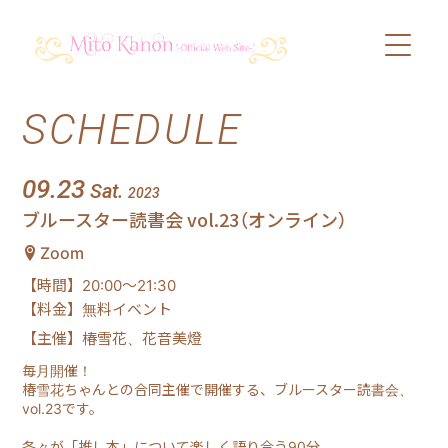
SCHEDULE
PROFILE
SCHEDULE
09.23
Sat.
2023
ブルースター読書会 vol.23（オンライン）
DISCOGRAPHY
Zoom
【時間】20:00〜21:30
VIDEO
【料金】無料イベント
【主催】椿雪花、花音美燈
BLOG
毎月開催！
椿雪花ちゃんとの合同主催で開催する、ブルースター読書会、
vol.23です。
SHOP
各々が「推し本」について楽しく語り合う90分。