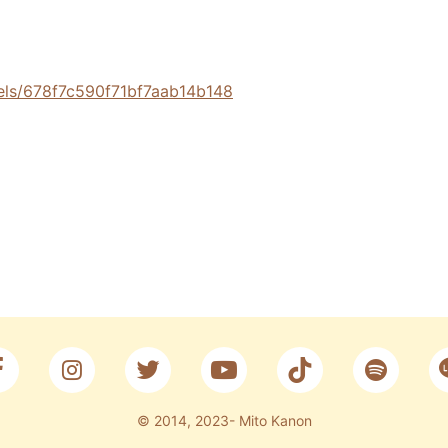
nels/678f7c590f71bf7aab14b148
© 2014, 2023- Mito Kanon