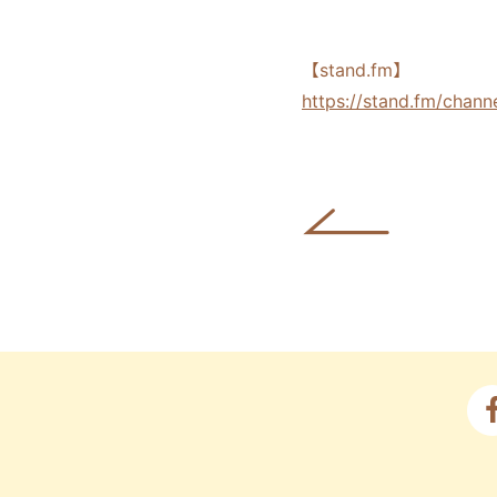
【stand.fm】
https://stand.fm/chan