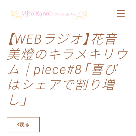
【WEBラジオ】花音
PROFILE
美燈のキラメキリウ
SCHEDULE
ム｜piece#8「喜び
DISCOGRAPHY
はシェアで割り増
VIDEO
し」
BLOG
戻る
SHOP