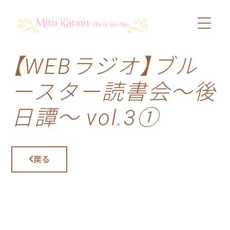
【WEBラジオ】ブル
PROFILE
ースター読書会〜後
SCHEDULE
日譚〜 vol.3①
DISCOGRAPHY
VIDEO
戻る
BLOG
SHOP